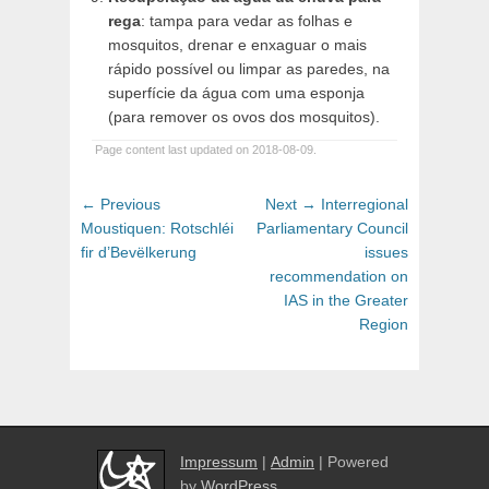
rega
: tampa para vedar as folhas e
mosquitos, drenar e enxaguar o mais
rápido possível ou limpar as paredes, na
superfície da água com uma esponja
(para remover os ovos dos mosquitos).
Page content last updated on 2018-08-09.
Post
Previous
Next
← Previous
Next →
Interregional
navigation
post:
post:
Moustiquen: Rotschléi
Parliamentary Council
fir d’Bevëlkerung
issues
recommendation on
IAS in the Greater
Region
Impressum
|
Admin
| Powered
by
WordPress