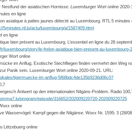
r Nestfund der asiatischen Hornisse.
Luxemburger Wort online
2020-1
utes en ligne
on asiatique à pattes jaunes détecté au Luxembourg. RTL 5 minutes en
://5minutes.rtl.lu/actu/luxembourg/a/1587409.html
l en ligne
iatique bien présent au Luxembourg. L’essentiel en ligne du 28 septe
u/fr/luxembourg/story/le-frelon-asiatique-bien-present-au-luxembourg
ger Wort online
ermücke im Anflug. Exotische Stechfliegen finden vermehrt den Weg
zur Panik sein. Luxemburger Wort online 2020-09-21. URL:
e/lokales/tigermuecke-im-anflug-5f68bdc4de135b9236d06c07
0,7
ebuergesch Äntwert op den internationalen Nilgäns-Problem. Radio 100,
komma7.lu/program/episode/316652/202009220720-202009220725
Woxx online
ive Wasservögel: Kampf gegen die Nilgänse. Woxx Nr. 1595: 3 (28/08
o Lëtzebuerg online