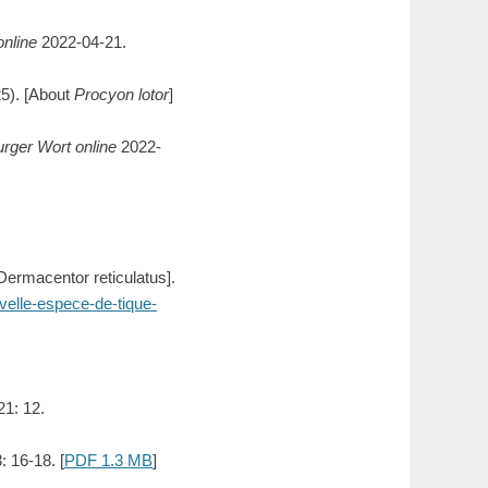
nline
2022-04-21.
5). [About
Procyon lotor
]
rger Wort online
2022-
Dermacentor reticulatus].
uvelle-espece-de-tique-
1: 12.
: 16-18. [
PDF 1.3 MB
]