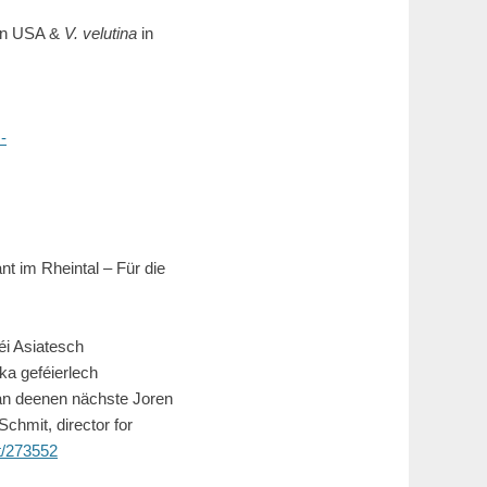
in USA &
V. velutina
in
-
t im Rheintal – Für die
éi Asiatesch
ka geféierlech
 an deenen nächste Joren
chmit, director for
t/273552