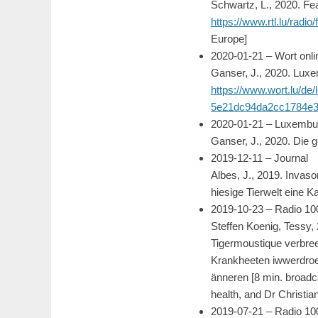
Schwartz, L., 2020. Fe
https://www.rtl.lu/radi
Europe]
2020-01-21 – Wort onli
Ganser, J., 2020. Lux
https://www.wort.lu/d
5e21dc94da2cc1784e3
2020-01-21 – Luxembu
Ganser, J., 2020. Die 
2019-12-11 – Journal
Albes, J., 2019. Invas
hiesige Tierwelt eine K
2019-10-23 – Radio 100
Steffen Koenig, Tessy,
Tigermoustique verbree
Krankheeten iwwerdroen
änneren [8 min. broadca
health, and Dr Christia
2019-07-21 – Radio 100