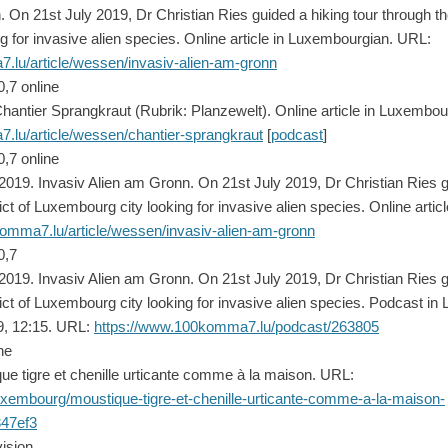
 On 21st July 2019, Dr Christian Ries guided a hiking tour through the
 for invasive alien species. Online article in Luxembourgian. URL:
.lu/article/wessen/invasiv-alien-am-gronn
,7 online
Chantier Sprangkraut (Rubrik: Planzewelt). Online article in Luxembo
.lu/article/wessen/chantier-sprangkraut
[
podcast
]
,7 online
2019. Invasiv Alien am Gronn. On 21st July 2019, Dr Christian Ries g
ict of Luxembourg city looking for invasive alien species. Online arti
omma7.lu/article/wessen/invasiv-alien-am-gronn
0,7
2019. Invasiv Alien am Gronn. On 21st July 2019, Dr Christian Ries g
ict of Luxembourg city looking for invasive alien species. Podcast i
9, 12:15. URL:
https://www.100komma7.lu/podcast/263805
ne
ue tigre et chenille urticante comme à la maison. URL:
/luxembourg/moustique-tigre-et-chenille-urticante-comme-a-la-maison-
47ef3
ision