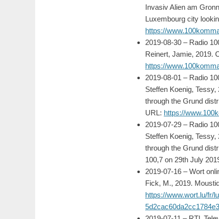
Invasiv Alien am Gronn.
Luxembourg city looking
https://www.100komma7
2019-08-30 – Radio 100
Reinert, Jamie, 2019. 
https://www.100komma7
2019-08-01 – Radio 100
Steffen Koenig, Tessy, 
through the Grund distr
URL:
https://www.100k
2019-07-29 – Radio 10
Steffen Koenig, Tessy, 
through the Grund distr
100,7 on 29th July 201
2019-07-16 – Wort onli
Fick, M., 2019. Moustiq
https://www.wort.lu/fr
5d2cac60da2cc1784e3
2019-07-11 – RTL Telev