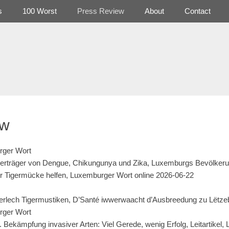
s
100 Worst
Press Review
About
Contact
ew
rger Wort
berträger von Dengue, Chikungunya und Zika, Luxemburgs Bevölkeru
r Tigermücke helfen, Luxemburger Wort online
2026-06-22
éierlech Tigermustiken, D’Santé iwwerwaacht d’Ausbreedung zu Lëtz
rger Wort
. Bekämpfung invasiver Arten: Viel Gerede, wenig Erfolg, Leitartikel