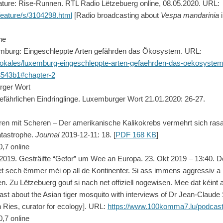
ature: Rise-Runnen. RTL Radio Lëtzebuerg online, 08.05.2020. URL:
o/feature/s/3104298.html
[Radio broadcasting about
Vespa mandarinia
ne
emburg: Eingeschleppte Arten gefährden das Ökosystem. URL:
e/lokales/luxemburg-eingeschleppte-arten-gefaehrden-das-oekosystem
543b1#chapter-2
rger Wort
gefährlichen Eindringlinge. Luxemburger Wort 21.01.2020: 26-27.
oren mit Scheren – Der amerikanische Kalikokrebs vermehrt sich rasan
atastrophe.
Journal
2019-12-11: 18. [
PDF 168 KB
]
,7 online
 2019. Gesträifte “Gefor” um Wee an Europa.
23. Okt 2019 – 13:40. D
t sech ëmmer méi op all de Kontinenter. Si ass immens aggressiv a 
. Zu Lëtzebuerg gouf si nach net offiziell nogewisen. Mee dat kéint
st about the Asian tiger mosquito with interviews of Dr Jean-Claude S
n Ries, curator for ecology]. URL:
https://www.100komma7.lu/podcas
,7 online