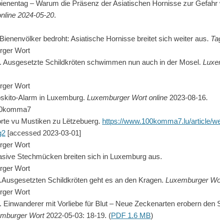
bienentag – Warum die Präsenz der Asiatischen Hornisse zur Gefahr 
online
2024-05-20
.
Bienenvölker bedroht: Asiatische Hornisse breitet sich weiter aus.
Tag
rger Wort
3. Ausgesetzte Schildkröten schwimmen nun auch in der Mosel.
Luxe
rger Wort
oskito-Alarm in Luxemburg.
Luxemburger Wort online
2023-08-16.
100komma7
orte vu Mustiken zu Lëtzebuerg.
https://www.100komma7.lu/article/w
g2
[accessed 2023-03-01]
rger Wort
vasive Stechmücken breiten sich in Luxemburg aus.
rger Wort
2.Ausgesetzten Schildkröten geht es an den Kragen.
Luxemburger Wor
rger Wort
. Einwanderer mit Vorliebe für Blut – Neue Zeckenarten erobern de
mburger Wort
2022-05-03: 18-19. (
PDF 1.6 MB
)