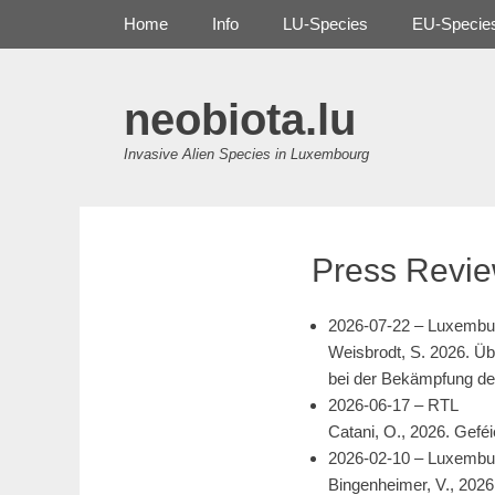
Primary Menu
Skip
Home
Info
LU-Species
EU-Specie
to
content
neobiota.lu
Invasive Alien Species in Luxembourg
Press Revi
2026-07-22 – Luxembu
Weisbrodt, S. 2026. Ü
bei der Bekämpfung de
2026-06-17 – RTL
Catani, O., 2026. Gef
2026-02-10 – Luxembu
Bingenheimer, V., 2026