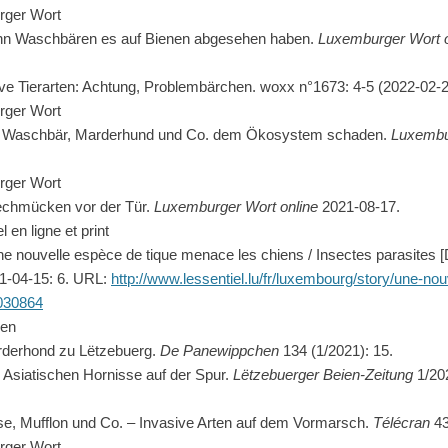
rger Wort
enn Waschbären es auf Bienen abgesehen haben.
Luxemburger Wort o
ive Tierarten: Achtung, Problembärchen. woxx n°1673: 4-5 (2022-02-2
rger Wort
ie Waschbär, Marderhund und Co. dem Ökosystem schaden.
Luxembu
rger Wort
techmücken vor der Tür.
Luxemburger Wort online
2021-08-17.
 en ligne et print
ne nouvelle espèce de tique menace les chiens / Insectes parasites [
21-04-15: 6. URL:
http://www.lessentiel.lu/fr/luxembourg/story/une-no
030864
hen
rderhond zu Lëtzebuerg.
De Panewippchen
134 (1/2021): 15.
Asiatischen Hornisse auf der Spur.
Lëtzebuerger Beien-Zeitung
1/202
se, Mufflon und Co. – Invasive Arten auf dem Vormarsch.
Télécran
43
rger Wort